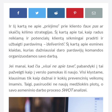
Ir šį kartą ne apie „priėjimo“ prie kliento
faux pas
ar
skaičių kėlimo strategijas. Šį kartą apie tai, kaip radus
reikiamą ir potencialų klientą sėkmingai pradėti ir
užbaigti pardavimą –
‘d
eliverinti’.
Šį kartą apie esmines
klaidas, kurias dažniausiai daro pardavėjų komandos
organizuodamos savo darbą.
Jei manai, kad čia
„visai ne apie tave“,
pabandyki į tai
pažvelgti kaip į verslo pamokas iš naujo. Visi klystame,
klausimas tik kaip dažnai ir kokių prevencinių veiksmų
imamės. Taigi, pasiruoški ne naujų medžioklės plotų, o
savo asmeninio darbo proceso
SWOT
analizei.