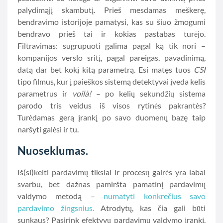
palydimąjį skambutį. Prieš mesdamas meškerę,
bendravimo istorijoje pamatysi, kas su šiuo žmogumi
bendravo prieš tai ir kokias pastabas turėjo.
Filtravimas: sugrupuoti galima pagal ką tik nori –
kompanijos verslo sritį, pagal pareigas, pavadinimą,
datą dar bet kokį kitą parametrą. Esi matęs tuos
CSI
tipo filmus, kur į paieškos sistemą detektyvai įveda kelis
parametrus ir
voilà!
– po kelių sekundžių sistema
parodo tris veidus iš visos rytinės pakrantės?
Turėdamas gerą įrankį po savo duomenų bazę taip
naršyti galėsi ir tu.
Nuoseklumas.
Iš(si)kelti pardavimų tikslai ir procesų gairės yra labai
svarbu, bet dažnas pamiršta pamatinį pardavimų
valdymo metodą –
numatyti konkrečius savo
pardavimo žingsnius.
Atrodytų, kas čia gali būti
sunkaus? Pasirink efektyvų pardavimų valdymo įrankį,