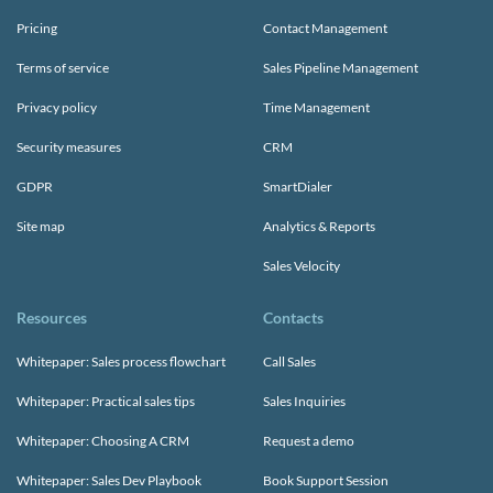
Pricing
Contact Management
Terms of service
Sales Pipeline Management
Privacy policy
Time Management
Security measures
CRM
GDPR
SmartDialer
Site map
Analytics & Reports
Sales Velocity
Resources
Contacts
Whitepaper: Sales process flowchart
Call Sales
Whitepaper: Practical sales tips
Sales Inquiries
Whitepaper: Choosing A CRM
Request a demo
Whitepaper: Sales Dev Playbook
Book Support Session