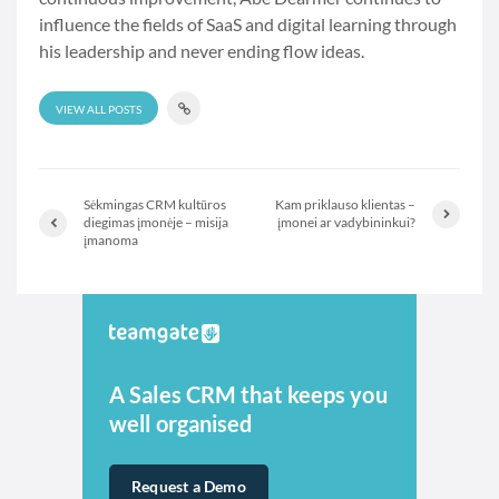
influence the fields of SaaS and digital learning through
his leadership and never ending flow ideas.
VIEW ALL POSTS
Sėkmingas CRM kultūros
Kam priklauso klientas –
diegimas įmonėje – misija
įmonei ar vadybininkui?
įmanoma
A Sales CRM that keeps you
well organised
Request a Demo