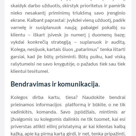
skaidyk darbo užduotis, skirstyk prioritetus ir pamiršk
nieko nesakantį priminimų triukšmą savo įrenginio
ekrane. Kalbant paprastai: įvykdei vieną užduotį, padėk
varnelę ir susiplanuok naują; pabaigei pokalbį su
klientu – iškart įsivesk jo numerį į duomenų bazę;
vykdai konkrečią strategiją – suplanuok ir auditą.
Kolega, nesijuok, kartais šiuos „patarimus“ tenka ištarti
garsiai, kad jie būtų prisiminti. Būtų puiku, kad viską
rašytumeisi ne savo knygutėje, o pažadus tiek sau tiek
klientui tesėtumei.
Bendravimas ir komunikacija.
Kolegos dirba kartu, tiesa? Naudokite bendrai
prieinamos informacijos
platformą ir būkite, o ne tik
vadinkitės, komanda. Savo įspūdžiais, mintimis ar
įžvalgomis su
kolegomis dalinkis ne tik tuomet, kai esi
priverstas atlikti eilinį pristatymą ar kai klientas kalbą
kažką, apie ką pirmą kartą girdi, ir net, tenka pripažinti,