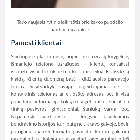
Tavo naujasis rytinis laikraštis prie kavos puodelio –
pardavimų analizė.
Pamesti klientai.
Skirtingose platformose, popierinėje užrašų knygelėje,
išmaniojo telefono užrašuose – klientų kontaktai
išsimėtę visur, bet tik ne ten, kur jums reikia. Ištaisyk šią
klaidą. Klientų duomenų bazė – didžiausias pardavėjo
turtas. Susitvarkyk savąją: pageidaujamas ne tik
kontaktinis telefonas ar el. pašto adresas, bet ir visa
papildoma informaciją, kokią tik sugebi rasti – socialinių
tinklų paskyros, gimtadieniai, šuniukų vardai etc.
Nepamiršk svarbiausio – lengvai pasiekiamos
bendravimo istorijos, kuri būtų ne tik tavo galvoje, bet ir
patogaus analizei formato pavidalu, kuriuo galėtum
pasidalinti su kolega ar atgaivinti savo atmintį prieš