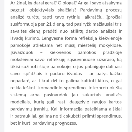
Ar žinai, ką darai gerai? O blogai? Ar gali savo atsakymą
pagrįsti objektyviais skaičiais? Pardavimų procesų
analizė turėtų tapti tavo rytiniu laikraščiu. Įpročiai
susiformuoja per 21 dieną, tad pasiryžk mažiausiai tris
savaites dieną pradėti nuo atliktų darbo analizės ir
išvadų kūrimo. Lengvesne forma refleksija kiekvienoje
pamokoje atliekama net mūsų miestelių mokyklose.
Įsivaizduok – kiekvienos pamokos pradžioje
moksleiviai savo refleksijų sąsiuviniuose užsirašo, ką
tikisi sužinoti šioje pamokoje, o jos pabaigoje dalinasi
savo įspūdžiais ir padaro išvadas – ar patys kažko
nepadarė, ar tikrai dėl to galima kaltinti kitus, o gal
reikia ieškoti komandinio sprendimo. Interpretuok šią
sistemą arba pasinaudok jau sukurtais analizės
modeliais, kurių gali rasti daugelyje naujos kartos
pardavimų įrankių. Kai informacija pateikiama aiškiai
ir patraukliai, galima ne tik skubėti priimti sprendimus,
bet ir kurti pardavimų prognozes.