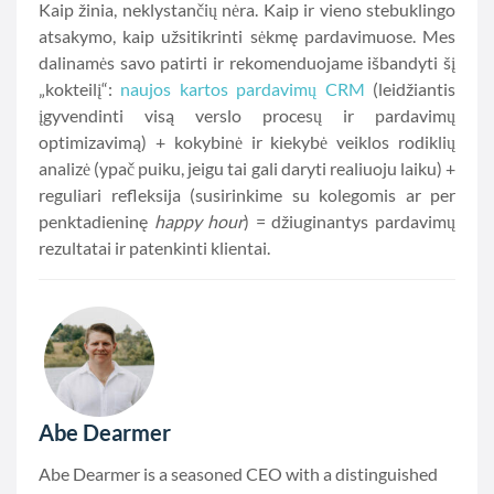
Kaip žinia, neklystančių nėra. Kaip ir vieno stebuklingo
atsakymo, kaip užsitikrinti sėkmę pardavimuose. Mes
dalinamės savo patirti ir rekomenduojame išbandyti šį
„kokteilį“:
naujos kartos pardavimų CRM
(leidžiantis
įgyvendinti visą verslo procesų ir pardavimų
optimizavimą) + kokybinė ir kiekybė veiklos rodiklių
analizė (ypač puiku, jeigu tai gali daryti realiuoju laiku) +
reguliari refleksija (susirinkime su kolegomis ar per
penktadieninę
happy hour
) = džiuginantys pardavimų
rezultatai ir patenkinti klientai.
Abe Dearmer
Abe Dearmer is a seasoned CEO with a distinguished