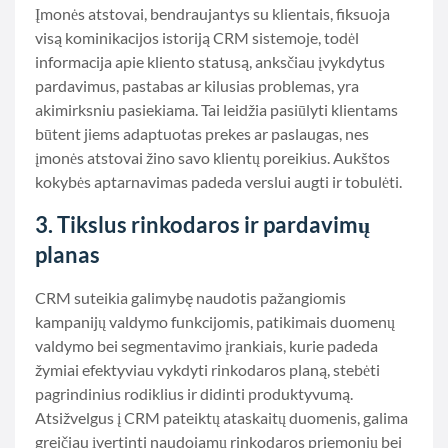
Įmonės atstovai, bendraujantys su klientais, fiksuoja
visą kominikacijos istoriją CRM sistemoje, todėl
informacija apie kliento statusą, anksčiau įvykdytus
pardavimus, pastabas ar kilusias problemas, yra
akimirksniu pasiekiama. Tai leidžia pasiūlyti klientams
būtent jiems adaptuotas prekes ar paslaugas, nes
įmonės atstovai žino savo klientų poreikius. Aukštos
kokybės aptarnavimas padeda verslui augti ir tobulėti.
3. Tikslus rinkodaros ir pardavimų
planas
CRM suteikia galimybę naudotis pažangiomis
kampanijų valdymo funkcijomis, patikimais duomenų
valdymo bei segmentavimo įrankiais, kurie padeda
žymiai efektyviau vykdyti rinkodaros planą, stebėti
pagrindinius rodiklius ir didinti produktyvumą.
Atsižvelgus į CRM pateiktų ataskaitų duomenis, galima
greičiau įvertinti naudojamų rinkodaros priemonių bei