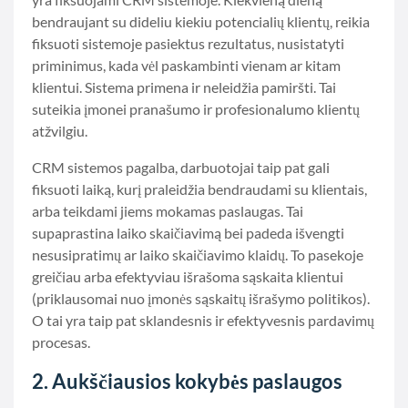
bendraujant su dideliu kiekiu potencialių klientų, reikia
fiksuoti sistemoje pasiektus rezultatus, nusistatyti
priminimus, kada vėl paskambinti vienam ar kitam
klientui. Sistema primena ir neleidžia pamiršti. Tai
suteikia įmonei pranašumo ir profesionalumo klientų
atžvilgiu.
CRM sistemos pagalba, darbuotojai taip pat gali
fiksuoti laiką, kurį praleidžia bendraudami su klientais,
arba teikdami jiems mokamas paslaugas. Tai
supaprastina laiko skaičiavimą bei padeda išvengti
nesusipratimų ar laiko skaičiavimo klaidų. To pasekoje
greičiau arba efektyviau išrašoma sąskaita klientui
(priklausomai nuo įmonės sąskaitų išrašymo politikos).
O tai yra taip pat sklandesnis ir efektyvesnis pardavimų
procesas.
2. Aukščiausios kokybės paslaugos