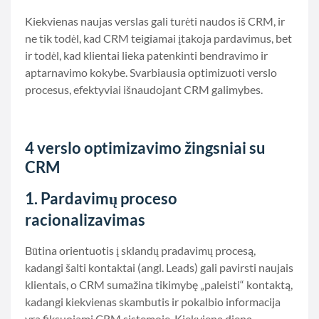
Kiekvienas naujas verslas gali turėti naudos iš CRM, ir
ne tik todėl, kad CRM teigiamai įtakoja pardavimus, bet
ir todėl, kad klientai lieka patenkinti bendravimo ir
aptarnavimo kokybe. Svarbiausia optimizuoti verslo
procesus, efektyviai išnaudojant CRM galimybes.
4 verslo optimizavimo žingsniai su
CRM
1. Pardavimų proceso
racionalizavimas
Būtina orientuotis į sklandų pradavimų procesą,
kadangi šalti kontaktai (angl. Leads) gali pavirsti naujais
klientais, o CRM sumažina tikimybę „paleisti“ kontaktą,
kadangi kiekvienas skambutis ir pokalbio informacija
yra fiksuojami CRM sistemoje. Kiekvieną dieną