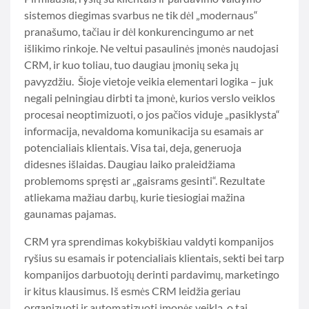
sistemos diegimas svarbus ne tik dėl „modernaus“
pranašumo, tačiau ir dėl konkurencingumo ar net
išlikimo rinkoje. Ne veltui pasaulinės įmonės naudojasi
CRM, ir kuo toliau, tuo daugiau įmonių seka jų
pavyzdžiu. Šioje vietoje veikia elementari logika – juk
negali pelningiau dirbti ta įmonė, kurios verslo veiklos
procesai neoptimizuoti, o jos pačios viduje „pasiklysta“
informacija, nevaldoma komunikacija su esamais ar
potencialiais klientais. Visa tai, deja, generuoja
didesnes išlaidas. Daugiau laiko praleidžiama
problemoms spręsti ar „gaisrams gesinti“. Rezultate
atliekama mažiau darbų, kurie tiesiogiai mažina
gaunamas pajamas.
CRM yra sprendimas kokybiškiau valdyti kompanijos
ryšius su esamais ir potencialiais klientais, sekti bei tarp
kompanijos darbuotojų derinti pardavimų, marketingo
ir kitus klausimus. Iš esmės CRM leidžia geriau
organizuoti ir automatizuoti įmonės veiklą, o tai