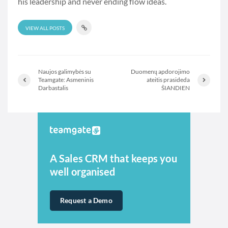
his leadership and never ending flow ideas.
VIEW ALL POSTS
Naujos galimybės su
Duomenų apdorojimo
Teamgate: Asmeninis
ateitis prasideda
Darbastalis
ŠIANDIEN
A Sales CRM that keeps you
well organised
Request a Demo