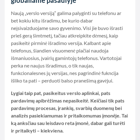
globaliame pasaulyje
Naują „verslo versiją“ galima palyginti su telefonu ar
bet kokiu kitu išradimu, be kurio dabar
neįsivaizduojame savo gyvenimo. Visi jie buvo išrasti
prieš gerą šimtmetį, tačiau atkreipkite dėmesį, kaip
pasikeitė pirminė išradimo versija. Kalbant apie
telefonus, šiandien visuomenė plačiai naudoja
išmaniuosius, įvairių gamintojų telefonus. Vartotojai
perka ne naujus išradimus, o tik naujas,
funkcionalesnes jų versijas, nes pagrindinė fukncija
išliko ta pati – perduoti balso pranešimą gavėjui.
Lygiai taip pat, pasikeitus verslo aplinkai, pats
pardavimų apibrėžimas nepasikeitė. Keičiasi tik pats
pardavimų procesas, įrankių, svarbių duomenų bei
analizės pasiekiamumas ir pritaikomumas įmonėje. Tai
ką anksčiau sau leisdavo reta įmonė, dabar gali turėti
ir pritaikyti – kiekviena.