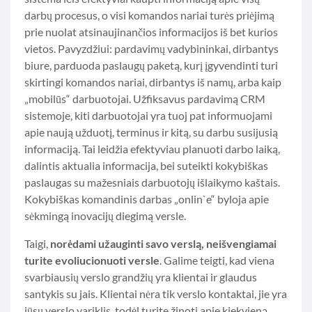
darbų procesus, o visi komandos nariai turės priėjimą
prie nuolat atsinaujinančios informacijos iš bet kurios
vietos. Pavyzdžiui: pardavimų vadybininkai, dirbantys
biure, parduoda paslaugų paketą, kurį įgyvendinti turi
skirtingi komandos nariai, dirbantys iš namų, arba kaip
„mobilūs“ darbuotojai. Užfiksavus pardavimą CRM
sistemoje, kiti darbuotojai yra tuoj pat informuojami
apie naują užduotį, terminus ir kitą, su darbu susijusią
informaciją. Tai leidžia efektyviau planuoti darbo laiką,
dalintis aktualia informacija, bei suteikti kokybiškas
paslaugas su mažesniais darbuotojų išlaikymo kaštais.
Kokybiškas komandinis darbas „onlin`e“ byloja apie
sėkmingą inovacijų diegimą versle.
Taigi,
norėdami užauginti savo verslą, neišvengiamai
turite evoliucionuoti versle
. Galime teigti, kad viena
svarbiausių verslo grandžių yra klientai ir glaudus
santykis su jais. Klientai nėra tik verslo kontaktai, jie yra
jūsų verslo variklis, todėl turite žinoti apie kiekvieną