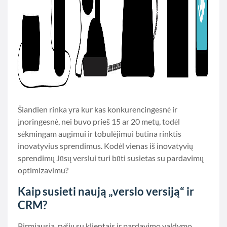
Šiandien rinka yra kur kas konkurencingesnė ir
įnoringesnė, nei buvo prieš 15 ar 20 metų, todėl
sėkmingam augimui ir tobulėjimui būtina rinktis
inovatyvius sprendimus. Kodėl vienas iš inovatyvių
sprendimų Jūsų verslui turi būti susietas su pardavimų
optimizavimu?
Kaip susieti naują „verslo versiją“ ir
CRM?
Pirmiausia, ryšių su klientais ir pardavimo valdymo