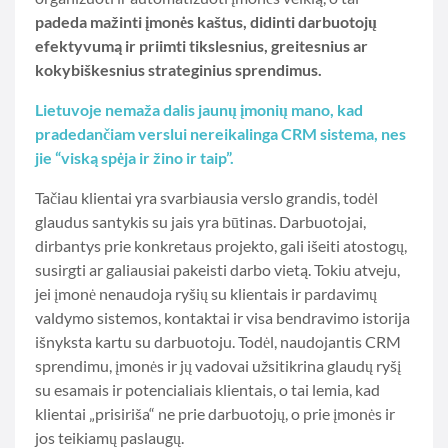
padeda mažinti įmonės kaštus, didinti darbuotojų
efektyvumą ir priimti tikslesnius, greitesnius ar
kokybiškesnius strateginius sprendimus.
Lietuvoje nemaža dalis jaunų įmonių mano, kad
pradedančiam verslui nereikalinga CRM sistema, nes
jie “viską spėja ir žino ir taip”.
Tačiau klientai yra svarbiausia verslo grandis, todėl
glaudus santykis su jais yra būtinas. Darbuotojai,
dirbantys prie konkretaus projekto, gali išeiti atostogų,
susirgti ar galiausiai pakeisti darbo vietą. Tokiu atveju,
jei įmonė nenaudoja ryšių su klientais ir pardavimų
valdymo sistemos, kontaktai ir visa bendravimo istorija
išnyksta kartu su darbuotoju. Todėl, naudojantis CRM
sprendimu, įmonės ir jų vadovai užsitikrina glaudų ryšį
su esamais ir potencialiais klientais, o tai lemia, kad
klientai „prisiriša“ ne prie darbuotojų, o prie įmonės ir
jos teikiamų paslaugų.