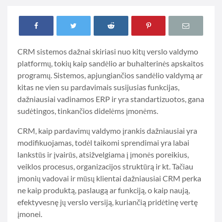
CRM sistemos dažnai skiriasi nuo kitų verslo valdymo
platformų, tokių kaip sandėlio ar buhalterinės apskaitos
programų. Sistemos, apjungiančios sandėlio valdymą ar
kitas ne vien su pardavimais susijusias funkcijas,
dažniausiai vadinamos ERP ir yra standartizuotos, gana
sudėtingos, tinkančios didelėms įmonėms.
CRM, kaip pardavimų valdymo įrankis dažniausiai yra
modifikuojamas, todėl taikomi sprendimai yra labai
lankstūs ir įvairūs, atsižvelgiama į įmonės poreikius,
veiklos procesus, organizacijos struktūrą ir kt. Tačiau
įmonių vadovai ir mūsų klientai dažniausiai CRM perka
ne kaip produktą, paslaugą ar funkciją, o kaip naują,
efektyvesnę jų verslo versiją, kuriančią pridėtinę vertę
įmonei.