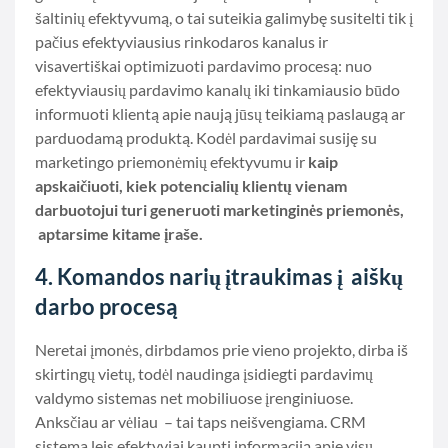
šaltinių efektyvumą, o tai suteikia galimybę susitelti tik į
pačius efektyviausius rinkodaros kanalus ir
visavertiškai optimizuoti pardavimo procesą: nuo
efektyviausių pardavimo kanalų iki tinkamiausio būdo
informuoti klientą apie naują jūsų teikiamą paslaugą ar
parduodamą produktą. Kodėl pardavimai susiję su
marketingo priemonėmių efektyvumu ir
kaip
apskaičiuoti, kiek potencialių klientų vienam
darbuotojui turi generuoti marketinginės priemonės,
aptarsime kitame įraše.
4. K
omandos narių įtraukimas į aiškų
darbo procesą
Neretai įmonės, dirbdamos prie vieno projekto, dirba iš
skirtingų vietų, todėl naudinga įsidiegti pardavimų
valdymo sistemas net mobiliuose įrenginiuose.
Anksčiau ar vėliau – tai taps neišvengiama. CRM
sistema leis efektyviai kaupti informaciją apie visų