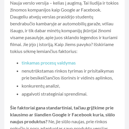
Nauja verslo versija – kelias į augimą. Tai liudija ir tokios
žinomos kompanijos kaip Google ar Facebook.
Daugeliu atvejų verslas prasidėjo studentų
bendrabučio kambaryje ar automobilių garaže, vėliau
išaugo, ir tik dabar minėtų kompanijų įkūrėjai žinomi
visame pasaulyje, apie juos sklando legendos ir kuriami
filmai. Jie įėjo į istoriją. Kaip Jiems pavyko? Išskiriame
tokius sėkmę lemiančius faktorius:
tinkamas procesų valdymas
nenutrūkstamas rinkos tyrimas ir prisitaikymas
prie besikeičiančios išorinės ir vidinės aplinkos,
konkurentų analizė,
apgalvoti strateginiai sprendimai.
Šie faktoriai gana standartiniai, tačiau grįžkime prie
klausimo ar šiandien Google ir Facebook kuria, siūlo
naujus produktus?
Ne, jie siūlo naujas, prie rinkos
pokyčių ir norų adaptuotas savo produktų versijas.