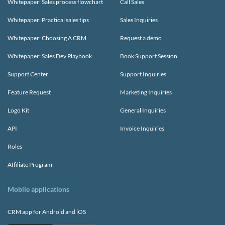
Whitepaper: Sales process flowchart
Call Sales
Whitepaper: Practical sales tips
Sales Inquiries
Whitepaper: Choosing A CRM
Request a demo
Whitepaper: Sales Dev Playbook
Book Support Session
Support Center
Support Inquiries
Feature Request
Marketing Inquiries
Logo Kit
General Inquiries
API
Invoice Inquiries
Roles
Affiliate Program
Mobile applications
CRM app for Android and iOS