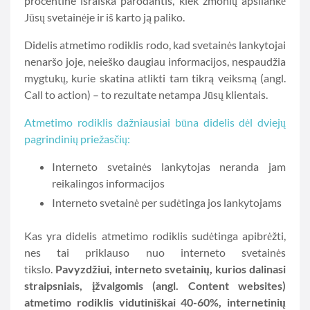
procentine išraiška parodantis, kiek žmonių apsilankė
Jūsų svetainėje ir iš karto ją paliko.
Didelis atmetimo rodiklis rodo, kad svetainės lankytojai
nenaršo joje, neieško daugiau informacijos, nespaudžia
mygtukų, kurie skatina atlikti tam tikrą veiksmą (angl.
Call to action) – to rezultate netampa Jūsų klientais.
Atmetimo rodiklis dažniausiai būna didelis dėl dviejų
pagrindinių priežasčių:
Interneto svetainės lankytojas neranda jam
reikalingos informacijos
Interneto svetainė per sudėtinga jos lankytojams
Kas yra didelis atmetimo rodiklis sudėtinga apibrėžti,
nes tai priklauso nuo interneto svetainės
tikslo.
Pavyzdžiui, interneto svetainių, kurios dalinasi
straipsniais, įžvalgomis (angl. Content websites)
atmetimo rodiklis vidutiniškai 40-60%, internetinių