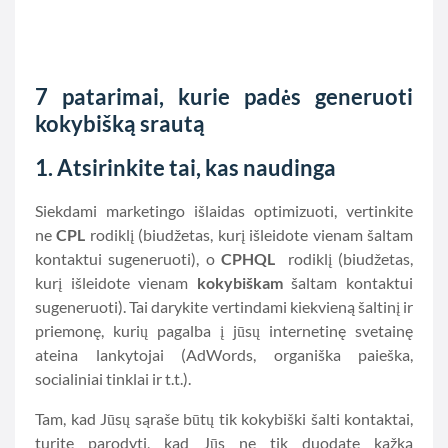
7 patarimai, kurie padės generuoti
kokybišką srautą
1. Atsirinkite tai, kas naudinga
Siekdami marketingo išlaidas optimizuoti, vertinkite
ne
CPL
rodiklį (biudžetas, kurį išleidote vienam šaltam
kontaktui sugeneruoti), o
CPHQL
rodiklį (biudžetas,
kurį išleidote vienam
kokybiškam
šaltam kontaktui
sugeneruoti). Tai darykite vertindami kiekvieną šaltinį ir
priemonę, kurių pagalba į jūsų internetinę svetainę
ateina lankytojai (AdWords, organiška paieška,
socialiniai tinklai ir t.t.).
Tam, kad Jūsų sąraše būtų tik kokybiški šalti kontaktai,
turite parodyti, kad Jūs ne tik duodate kažką