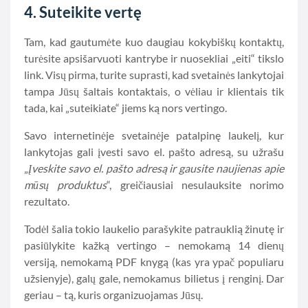
4. Suteikite vertę
Tam, kad gautumėte kuo daugiau kokybiškų kontaktų,
turėsite apsišarvuoti kantrybe ir nuosekliai „eiti“ tikslo
link. Visų pirma, turite suprasti, kad svetainės lankytojai
tampa Jūsų šaltais kontaktais, o vėliau ir klientais tik
tada, kai „suteikiate“ jiems ką nors vertingo.
Savo internetinėje svetainėje patalpinę laukelį, kur
lankytojas gali įvesti savo el. pašto adresą, su užrašu
„
Įveskite savo el. pašto adresą ir gausite naujienas apie
mūsų produktus
“, greičiausiai nesulauksite norimo
rezultato.
Todėl šalia tokio laukelio parašykite patrauklią žinutę ir
pasiūlykite kažką vertingo – nemokamą 14 dienų
versiją, nemokamą PDF knygą (kas yra ypač populiaru
užsienyje), galų gale, nemokamus bilietus į renginį. Dar
geriau – tą, kuris organizuojamas Jūsų.