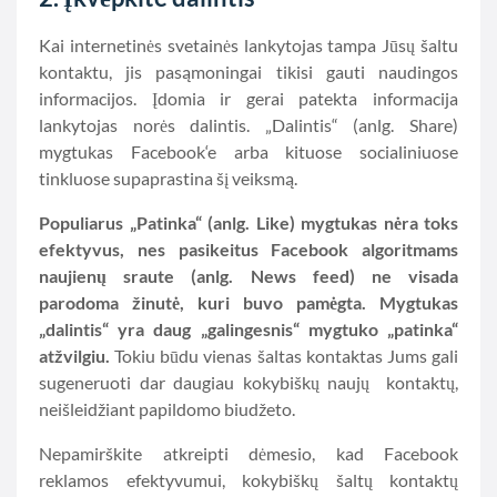
Kai internetinės svetainės lankytojas tampa Jūsų šaltu
kontaktu, jis pasąmoningai tikisi gauti naudingos
informacijos. Įdomia ir gerai patekta informacija
lankytojas norės dalintis. „Dalintis“ (anlg. Share)
mygtukas Facebook‘e arba kituose socialiniuose
tinkluose supaprastina šį veiksmą.
Populiarus „Patinka“ (anlg. Like) mygtukas nėra toks
efektyvus, nes pasikeitus Facebook algoritmams
naujienų sraute (anlg. News feed) ne visada
parodoma žinutė, kuri buvo pamėgta. Mygtukas
„dalintis“ yra daug „galingesnis“ mygtuko „patinka“
atžvilgiu.
Tokiu būdu vienas šaltas kontaktas Jums gali
sugeneruoti dar daugiau kokybiškų naujų kontaktų,
neišleidžiant papildomo biudžeto.
Nepamirškite atkreipti dėmesio, kad Facebook
reklamos efektyvumui, kokybiškų šaltų kontaktų