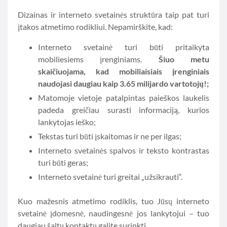
Dizainas ir interneto svetainės struktūra taip pat turi
įtakos atmetimo rodikliui. Nepamirškite, kad:
Interneto svetainė turi būti pritaikyta
mobiliesiems įrenginiams.
Šiuo metu
skaičiuojama, kad mobiliaisiais įrenginiais
naudojasi daugiau kaip 3.65 milijardo vartotojų!;
Matomoje vietoje patalpintas paieškos laukelis
padeda greičiau surasti informaciją, kurios
lankytojas ieško;
Tekstas turi būti įskaitomas ir ne per ilgas;
Interneto svetainės spalvos ir teksto kontrastas
turi būti geras;
Interneto svetainė turi greitai „užsikrauti“.
Kuo mažesnis atmetimo rodiklis, tuo Jūsų interneto
svetainė įdomesnė, naudingesnė jos lankytojui – tuo
daugiau šaltų kontaktų galite surinkti.