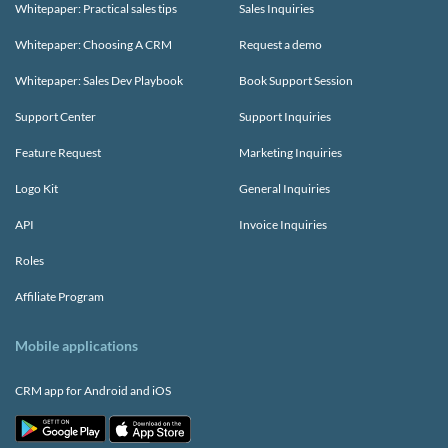
Whitepaper: Practical sales tips
Sales Inquiries
Whitepaper: Choosing A CRM
Request a demo
Whitepaper: Sales Dev Playbook
Book Support Session
Support Center
Support Inquiries
Feature Request
Marketing Inquiries
Logo Kit
General Inquiries
API
Invoice Inquiries
Roles
Affiliate Program
Mobile applications
CRM app for Android and iOS