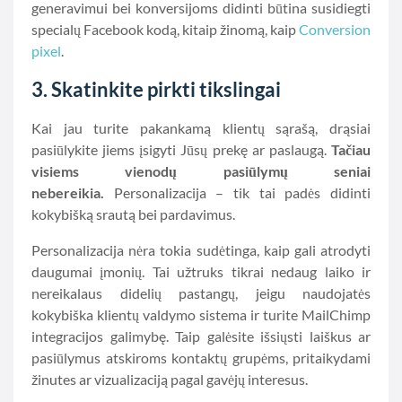
generavimui bei konversijoms didinti būtina susidiegti
specialų Facebook kodą, kitaip žinomą, kaip
Conversion
pixel
.
3. Skatinkite pirkti tikslingai
Kai jau turite pakankamą klientų sąrašą, drąsiai
pasiūlykite jiems įsigyti Jūsų prekę ar paslaugą.
Tačiau
visiems vienodų pasiūlymų seniai
nebereikia.
Personalizacija – tik tai padės didinti
kokybišką srautą bei pardavimus.
Personalizacija nėra tokia sudėtinga, kaip gali atrodyti
daugumai įmonių. Tai užtruks tikrai nedaug laiko ir
nereikalaus didelių pastangų, jeigu naudojatės
kokybiška klientų valdymo sistema ir turite MailChimp
integracijos galimybę. Taip galėsite išsiųsti laiškus ar
pasiūlymus atskiroms kontaktų grupėms, pritaikydami
žinutes ar vizualizaciją pagal gavėjų interesus.