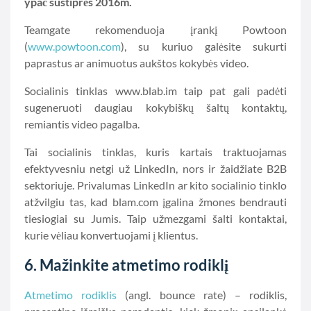
ypač sustiprės 2016m.
Teamgate rekomenduoja įrankį Powtoon
(
www.powtoon.com
), su kuriuo galėsite sukurti
paprastus ar animuotus aukštos kokybės video.
Socialinis tinklas www.blab.im taip pat gali padėti
sugeneruoti daugiau kokybiškų šaltų kontaktų,
remiantis video pagalba.
Tai socialinis tinklas, kuris kartais traktuojamas
efektyvesniu netgi už LinkedIn, nors ir žaidžiate B2B
sektoriuje. Privalumas LinkedIn ar kito socialinio tinklo
atžvilgiu tas, kad blam.com įgalina žmones bendrauti
tiesiogiai su Jumis. Taip užmezgami šalti kontaktai,
kurie vėliau konvertuojami į klientus.
6. Mažinkite atmetimo rodiklį
Atmetimo rodiklis
(angl. bounce rate) – rodiklis,