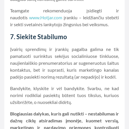
Teamgate rekomenduoja įsidiegti ir
naudotis
www.Hotjar.com
įrankiu – leidžiančiu stebėti
ir sekti svetainės lankytojo žingsnius bei veiksmus.
7. Siekite Stabilumo
Įvairių sprendimų ir įrankių pagalba galima ne tik
pamatuoti surinktus sekėjus socialiniuose tinkluose,
naujienlaiškio prenumeratorius ar sugeneruotus šaltus
kontaktus, bet ir suprasti, kuris marketingo kanalas
padėjo pasiekti norimą rezultatą (ar nepadėjo) ir kodėl.
Bandykite, klyskite ir vėl bandykite. Svarbu, ne kad
norimi rodikliai pasiektų būtent tuos tikslus, kuriuos
užsibrėžėte, o nuosekliai didėtų.
Blogiausias dalykas, kuris gali nutikti – nestabilumas ir
dažnų ciklų atsiradimas įmonėje, kuomet verslą,
marketingo ir pardavimo priemones kontroliuoti