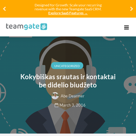
Designed for Growth: Scale your recurring
revenue with the new Teamgate SaaS CRM.
Explore SaaS Features →
UNCATEGORIZED
Kokybiškas srautas ir kontaktai
be didelio biudžeto
Abe Dearmer
March 3, 2016