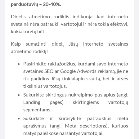
parduotuvių – 20-40%.
Didelis atmetimo rodiklis indikuoja, kad interneto
svetainė nėra patraukli vartotojui ir nėra tokia efektyvi,
kokia turėtų būti.
Kaip sumažinti didelį Jūsų interneto svetainės
atmetimo rodiklį?
Pasirinkite raktažodžius, kurdami savo interneto
svetainės SEO ar Google Adwords reklamą, jie ne
tik padidins Jūsų tinklalapio srautą, bet ir atves
tikslinius vartotojus.
Sukurkite skirtingus nukreipimo puslapius (angl.
Landing pages) skirtingiems vartotojų
segmentams.
Sukurkite ir surašykite patrauklius meta
aprašymus (angl. Meta descriptions), kuriuos
matys paieškose naršantys vartotojai.