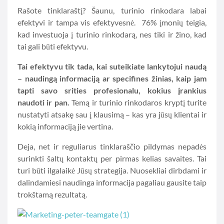
Rašote tinklaraštį? Šaunu, turinio rinkodara labai
efektyvi ir tampa vis efektyvesnė. 76% įmonių teigia,
kad investuoja į turinio rinkodarą, nes tiki ir žino, kad
tai gali būti efektyvu.
Tai efektyvu tik tada, kai suteikiate lankytojui naudą
– naudingą informaciją ar specifines žinias, kaip jam
tapti savo srities profesionalu, kokius įrankius
naudoti ir pan.
Temą ir turinio rinkodaros kryptį turite
nustatyti atsakę sau į klausimą – kas yra jūsų klientai ir
kokią informaciją jie vertina.
Deja, net ir reguliarus tinklaraščio pildymas nepadės
surinkti šaltų kontaktų per pirmas kelias savaites. Tai
turi būti ilgalaikė Jūsų strategija. Nuosekliai dirbdami ir
dalindamiesi naudinga informacija pagaliau gausite taip
trokštamą rezultatą.