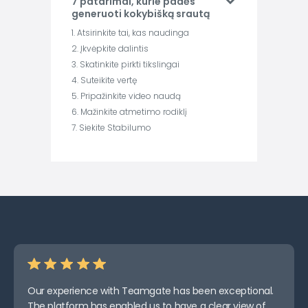
7 patarimai, kurie padės
generuoti kokybišką srautą
1. Atsirinkite tai, kas naudinga
2. Įkvėpkite dalintis
3. Skatinkite pirkti tikslingai
4. Suteikite vertę
5. Pripažinkite video naudą
6. Mažinkite atmetimo rodiklį
7. Siekite Stabilumo
Our experience with Teamgate has been exceptional.
The platform has enabled us to have a clear view of