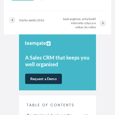
SaaS augimas, arba kodėl
Darbo ateitis 2016
interneto ryšys yra
viskas, ko reikia
A Sales CRM that keeps you
well organised
Request a Demo
TABLE OF CONTENTS