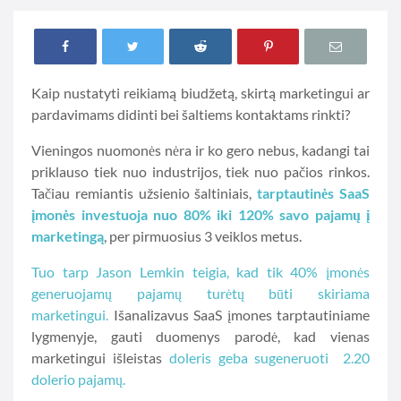
Kaip nustatyti reikiamą biudžetą, skirtą marketingui ar
pardavimams didinti bei šaltiems kontaktams rinkti?
Vieningos nuomonės nėra ir ko gero nebus, kadangi tai
priklauso tiek nuo industrijos, tiek nuo pačios rinkos.
Tačiau remiantis užsienio šaltiniais,
tarptautinės SaaS
įmonės investuoja nuo 80% iki 120% savo pajamų į
marketingą
, per pirmuosius 3 veiklos metus.
Tuo tarp Jason Lemkin teigia, kad tik 40% įmonės
generuojamų pajamų turėtų būti skiriama
marketingui.
Išanalizavus SaaS įmones tarptautiniame
lygmenyje, gauti duomenys parodė, kad vienas
marketingui išleistas
doleris geba sugeneruoti 2.20
dolerio pajamų.