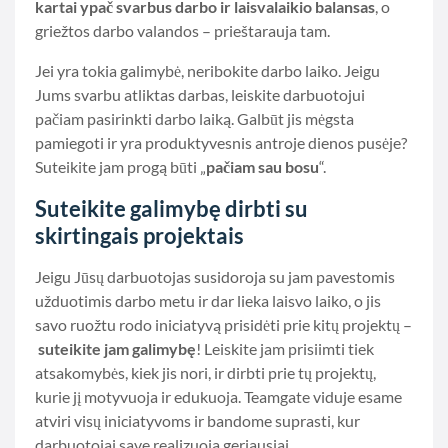
kartai ypač svarbus darbo ir laisvalaikio balansas
, o
griežtos darbo valandos – prieštarauja tam.
Jei yra tokia galimybė, neribokite darbo laiko. Jeigu
Jums svarbu atliktas darbas, leiskite darbuotojui
pačiam pasirinkti darbo laiką. Galbūt jis mėgsta
pamiegoti ir yra produktyvesnis antroje dienos pusėje?
Suteikite jam progą būti „
pačiam sau bosu
“.
Suteikite galimybę dirbti su
skirtingais projektais
Jeigu Jūsų darbuotojas susidoroja su jam pavestomis
užduotimis darbo metu ir dar lieka laisvo laiko, o jis
savo ruožtu rodo iniciatyvą prisidėti prie kitų projektų –
suteikite jam galimybę
! Leiskite jam prisiimti tiek
atsakomybės, kiek jis nori, ir dirbti prie tų projektų,
kurie jį motyvuoja ir edukuoja. Teamgate viduje esame
atviri visų iniciatyvoms ir bandome suprasti, kur
darbuotojai save realizuoja geriausiai.