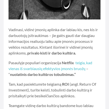
Vadinasi, vidinė įmonių aplinka dar labiau kis, nes kis ir
darbuotojų įsitraukimas – jie galės gauti dar daugiau
informacijos realiuoju laiku apie įmonės procesus ir
veiklos rezultatus. Kintant išorinei ir vidinei įmonių
aplinkoms,
privalo kisti ir darbo kultūra.
Pasaulyje populiari organizacija
Netflix
teigia, kad
vienas iš svarbiausių efektyvios įmonės bruožų
–
“
nuolatinis darbo kultūros tobulinimas.”
Tam, kad pasiektumėte teigiamą
ROI
(angl. Return Of
Investment), turite keisti, tobulinti darbo kultūrą ir
prisitaikyti prie besikeičiančios aplinkos.
Teamgate vidinę darbo kultūrą bandome kuo labiau