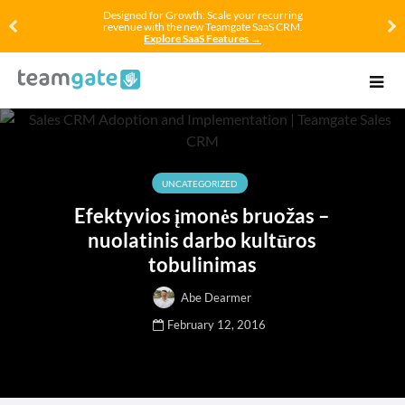
Designed for Growth: Scale your recurring
revenue with the new Teamgate SaaS CRM.
Explore SaaS Features →
UNCATEGORIZED
Efektyvios įmonės bruožas –
nuolatinis darbo kultūros
tobulinimas
Abe Dearmer
February 12, 2016