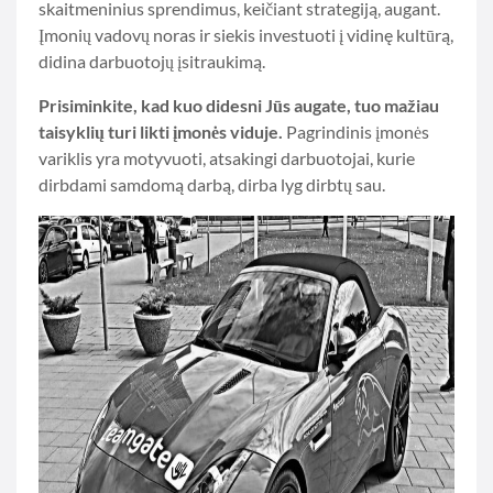
skaitmeninius sprendimus, keičiant strategiją, augant.
Įmonių vadovų noras ir siekis investuoti į vidinę kultūrą,
didina darbuotojų įsitraukimą.
Prisiminkite, kad kuo didesni Jūs augate, tuo mažiau
taisyklių turi likti įmonės viduje.
Pagrindinis įmonės
variklis yra motyvuoti, atsakingi darbuotojai, kurie
dirbdami samdomą darbą, dirba lyg dirbtų sau.