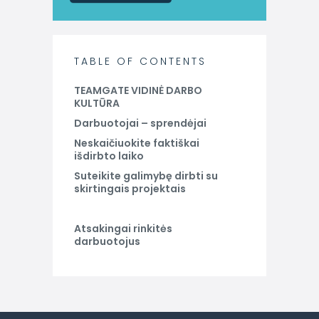
TABLE OF CONTENTS
TEAMGATE VIDINĖ DARBO
KULTŪRA
Darbuotojai – sprendėjai
Neskaičiuokite faktiškai
išdirbto laiko
Suteikite galimybę dirbti su
skirtingais projektais
Atsakingai rinkitės
darbuotojus
Vadovaukite
nevadovaudami