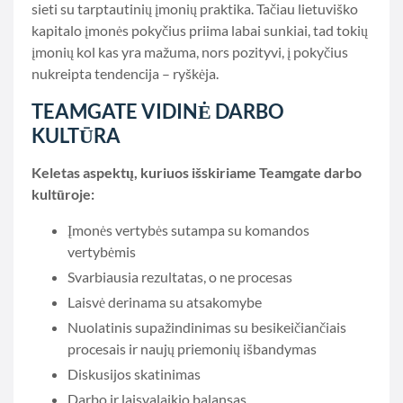
sieti su tarptautinių įmonių praktika. Tačiau lietuviško
kapitalo įmonės pokyčius priima labai sunkiai, tad tokių
įmonių kol kas yra mažuma, nors pozityvi, į pokyčius
nukreipta tendencija – ryškėja.
TEAMGATE VIDINĖ DARBO
KULTŪRA
Keletas aspektų, kuriuos išskiriame Teamgate darbo
kultūroje:
Įmonės vertybės sutampa su komandos
vertybėmis
Svarbiausia rezultatas, o ne procesas
Laisvė derinama su atsakomybe
Nuolatinis supažindinimas su besikeičiančiais
procesais ir naujų priemonių išbandymas
Diskusijos skatinimas
Darbo ir laisvalaikio balansas