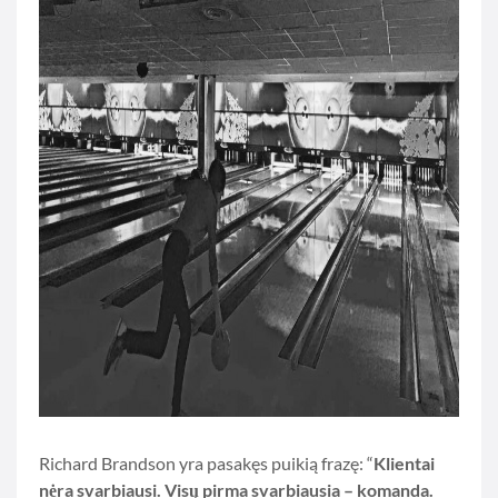
Richard Brandson yra pasakęs puikią frazę: “
Klientai
nėra svarbiausi. Visų pirma svarbiausia – komanda.