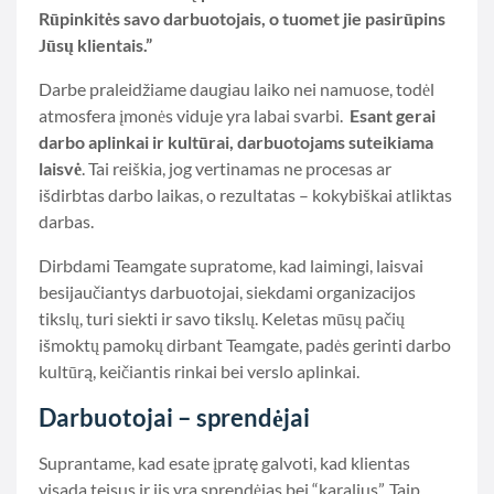
Rūpinkitės savo darbuotojais, o tuomet jie pasirūpins
Jūsų klientais.”
Darbe praleidžiame daugiau laiko nei namuose, todėl
atmosfera įmonės viduje yra labai svarbi.
Esant gerai
darbo aplinkai ir kultūrai, darbuotojams suteikiama
laisvė
. Tai reiškia, jog vertinamas ne procesas ar
išdirbtas darbo laikas, o rezultatas – kokybiškai atliktas
darbas.
Dirbdami Teamgate supratome, kad laimingi, laisvai
besijaučiantys darbuotojai, siekdami organizacijos
tikslų, turi siekti ir savo tikslų. Keletas mūsų pačių
išmoktų pamokų dirbant Teamgate, padės gerinti darbo
kultūrą, keičiantis rinkai bei verslo aplinkai.
Darbuotojai – sprendėjai
Suprantame, kad esate įpratę galvoti, kad klientas
visada teisus ir jis yra sprendėjas bei “karalius”. Taip