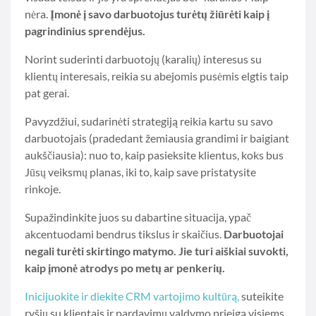
nėra.
Įmonė į savo darbuotojus turėtų žiūrėti kaip į
pagrindinius sprendėjus.
Norint suderinti darbuotojų (karalių) interesus su
klientų interesais, reikia su abejomis pusėmis elgtis taip
pat gerai.
Pavyzdžiui, sudarinėti strategiją reikia kartu su savo
darbuotojais (pradedant žemiausia grandimi ir baigiant
aukščiausia): nuo to, kaip pasieksite klientus, koks bus
Jūsų veiksmų planas, iki to, kaip save pristatysite
rinkoje.
Supažindinkite juos su dabartine situacija, ypač
akcentuodami bendrus tikslus ir skaičius.
Darbuotojai
negali turėti skirtingo matymo. Jie turi aiškiai suvokti,
kaip įmonė atrodys po metų ar penkerių.
Inicijuokite ir diekite CRM vartojimo kultūrą
,
suteikite
ryšių su klientais ir pardavimų valdymo prieigą visiems