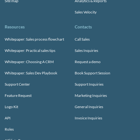
Site map
Analytics & Reports
Sales Velocity
Resources
Contacts
Whitepaper: Sales process flowchart
Call Sales
Whitepaper: Practical sales tips
Sales Inquiries
Whitepaper: Choosing A CRM
Request a demo
Whitepaper: Sales Dev Playbook
Book Support Session
Support Center
Support Inquiries
Feature Request
Marketing Inquiries
Logo Kit
General Inquiries
API
Invoice Inquiries
Roles