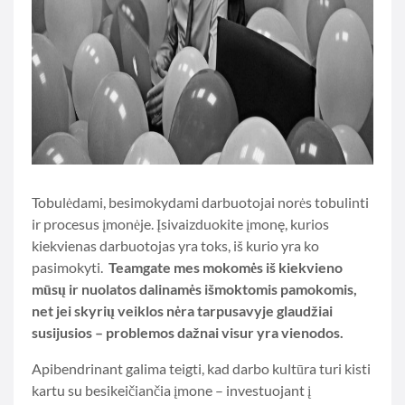
Tobulėdami, besimokydami darbuotojai norės tobulinti
ir procesus įmonėje. Įsivaizduokite įmonę, kurios
kiekvienas darbuotojas yra toks, iš kurio yra ko
pasimokyti.
Teamgate mes mokomės iš kiekvieno
mūsų ir nuolatos dalinamės išmoktomis pamokomis,
net jei skyrių veiklos nėra tarpusavyje glaudžiai
susijusios – problemos dažnai visur yra vienodos.
Apibendrinant galima teigti, kad darbo kultūra turi kisti
kartu su besikeičiančia įmone – investuojant į