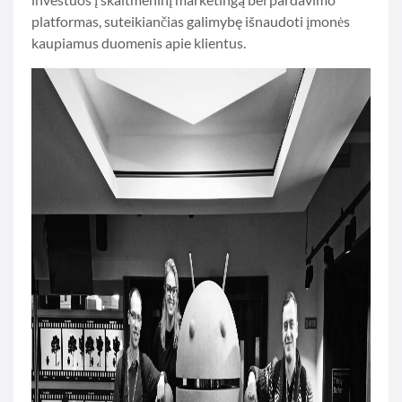
platformas, suteikiančias galimybę išnaudoti įmonės
kaupiamus duomenis apie klientus.