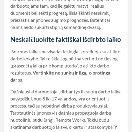
darbuotojams tam, kad jie galėtų matyti realius
duomenis bei sekti progresą, išsiaiškinti nesėkmių
priežastis ar įmonės augimo prognozes. Būtent tai
mums leido sukurti stiprią komandinę dvasią.
Neskaičiuokite faktiškai išdirbto laiko
Išdirbtas laikas ne visada tiesiogiai koreliuoja su atlikto
darbo kokybe. Tai reiškia, jog būtina vertinti ne tiesiog
„prasėdėtą laiką prie kompiuterio“, o atlikto darbo
rezultatus.
Vertinkite ne sunkų ir ilgą, o protingą
darbą.
Dažniausiai darbuotojai, dirbantys fiksuotą darbo laiką,
pavyzdžiui, nuo 8 iki 17 valandos, yra orientuoti į
procesą, tačiau nebūtinai dirba produktyviausiai.
Tarptautinės įmonės vis dažniau propaguoja darbą
nuotoliniu būdu (angl. Remote Work). Tokiu būdu
skatinama darbuotojo laisvė, o kartu ir atsakomybė.
Y