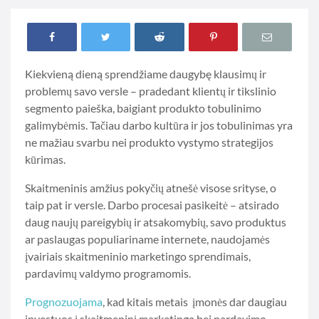
Kiekvieną dieną sprendžiame daugybę klausimų ir
problemų savo versle – pradedant klientų ir tikslinio
segmento paieška, baigiant produkto tobulinimo
galimybėmis. Tačiau darbo kultūra ir jos tobulinimas yra
ne mažiau svarbu nei produkto vystymo strategijos
kūrimas.
Skaitmeninis amžius pokyčių atnešė visose srityse, o
taip pat ir versle. Darbo procesai pasikeitė – atsirado
daug naujų pareigybių ir atsakomybių, savo produktus
ar paslaugas populiariname internete, naudojamės
įvairiais skaitmeninio marketingo sprendimais,
pardavimų valdymo programomis.
Prognozuojama
, kad kitais metais įmonės dar daugiau
investuos į skaitmeninį marketingą bei pardavimo