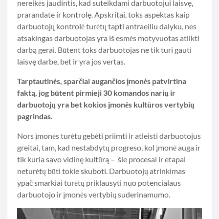
nereikės jaudintis, kad suteikdami darbuotojui laisvę,
prarandate ir kontrolę. Apskritai, toks aspektas kaip
darbuotojų kontrolė turėtų tapti antraeiliu dalyku, nes
atsakingas darbuotojas yra iš esmės motyvuotas atlikti
darbą gerai. Būtent toks darbuotojas ne tik turi gauti
laisvę darbe, bet ir yra jos vertas.
Tarptautinės, sparčiai augančios įmonės patvirtina
faktą, jog būtent pirmieji 30 komandos narių ir
darbuotojų yra bet kokios įmonės kultūros vertybių
pagrindas.
Nors įmonės turėtų gebėti priimti ir atleisti darbuotojus
greitai, tam, kad nestabdytų progreso, kol įmonė auga ir
tik kuria savo vidinę kultūrą – šie procesai ir etapai
neturėtų būti tokie skuboti. Darbuotojų atrinkimas
ypač smarkiai turėtų priklausyti nuo potencialaus
darbuotojo ir įmonės vertybių suderinamumo.