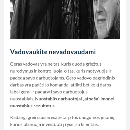
Vadovaukite nevadovaudami
Geras vadovas yra ne tas, kuris duoda griežtus
nurodymus ir kontroliuoja, o tas, kuris motyvuoja ir
padeda savo darbuotojams. Gero vadovo pagrindinis
darbas yra padėti jo komandai atlikti bet kokį darbą
labai gerai ir padaryti savo darbuotojus
nuostabiais.
Nuostabūs darbuotojai „atneša“ įmonei
nuostabius rezultatus.
Kadangi greičiausiai esate tarp tos daugumos įmonių,
kurios planuoja investuoti į ryšių su klientais,