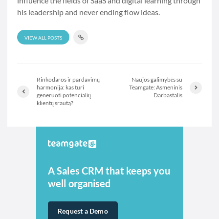
influence the fields of SaaS and digital learning through
his leadership and never ending flow ideas.
VIEW ALL POSTS
Rinkodaros ir pardavimų
Naujos galimybės su
harmonija: kas turi
Teamgate: Asmeninis
generuoti potencialių
Darbastalis
klientų srautą?
A Sales CRM that keeps you
well organised
Request a Demo